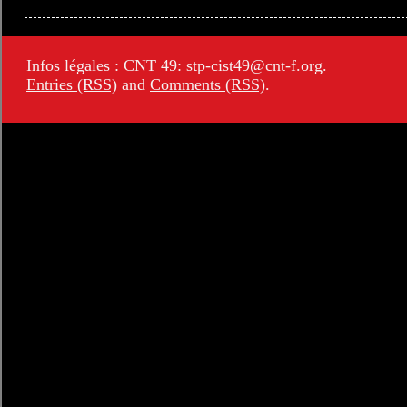
Infos légales : CNT 49: stp-cist49@cnt-f.org.
Entries (RSS)
and
Comments (RSS)
.