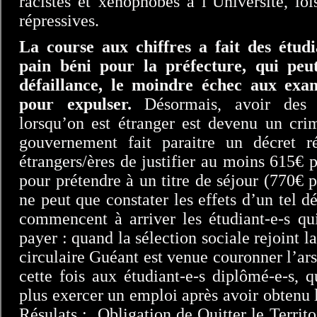
racistes et xénophobes à l’Université, lo
répressives.
La course aux chiffres a fait des étudi
pain béni pour la préfecture, qui peu
défaillance, le moindre échec aux ex
pour expulser.
Désormais, avoir des di
lorsqu’on est étranger est devenu un cri
gouvernement fait paraitre un décret r
étrangers/ères de justifier au moins 615€
pour prétendre à un titre de séjour (770€
ne peut que constater les effets d’un tel d
commencent à arriver les étudiant-e-s qu
payer : quand la sélection sociale rejoint 
circulaire Guéant est venue couronner l’ars
cette fois aux étudiant-e-s diplômé-e-s, 
plus exercer un emploi après avoir obtenu l
Résulats : Obligation de Quitter le Terri