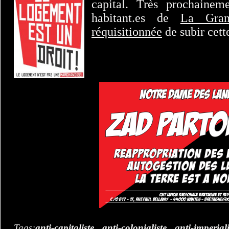
capital. Très prochainem
habitant.es de
La Gra
réquisitionnée
de subir cett
Tags:
anti-capitaliste
,
anti-colonialiste
,
anti-imperial