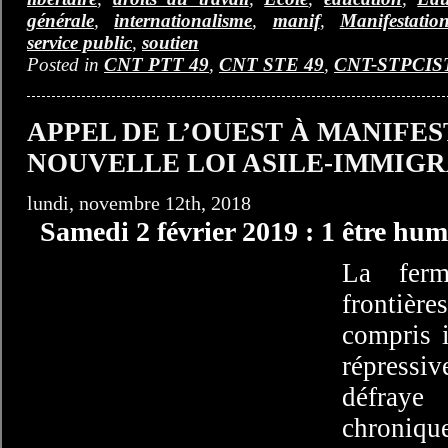
générale
,
internationalisme
,
manif
,
Manifestatio
service public
,
soutien
Posted in
CNT PTT 49
,
CNT STE 49
,
CNT-STPCIS
APPEL DE L’OUEST À MANIFE
NOUVELLE LOI ASILE-IMMIGR
lundi, novembre 12th, 2018
Samedi 2 février 2019 : 1 être hum
La ferm
frontiè
compris i
répressi
défray
chroni