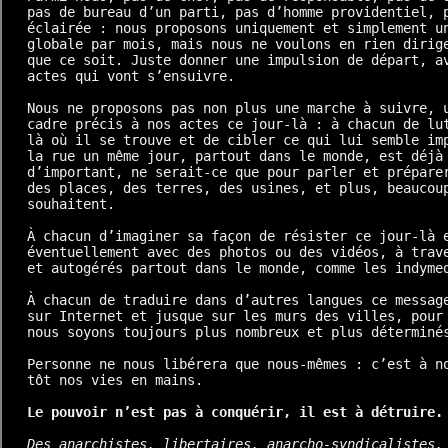
pas de bureau d’un parti, pas d’homme providentiel, p
éclairée : nous proposons uniquement et simplement un
globale par mois, mais nous ne voulons en rien dirige
que ce soit. Juste donner une impulsion de départ, av
actes qui vont s’ensuivre.

Nous ne proposons pas non plus une marche à suivre, u
cadre précis à nos actes ce jour-là : à chacun de lut
là où il se trouve et de cibler ce qui lui semble imp
la rue un même jour, partout dans le monde, est déjà 
d’important, ne serait-ce que pour parler et préparer
des places, des terres, des usines, et plus, beaucoup
souhaitent.

À chacun d’imaginer sa façon de résister ce jour-là e
éventuellement avec des photos ou des vidéos, à trave
et autogérés partout dans le monde, comme les indymed
À chacun de traduire dans d’autres langues ce message
sur Internet et jusque sur les murs des villes, pour 
nous soyons toujours plus nombreux et plus déterminés
Personne ne nous libérera que nous-mêmes : c’est à no
tôt nos vies en mains.

Le pouvoir n’est pas à conquérir, il est à détruire.
Des anarchistes, libertaires, anarcho-syndicalistes, 