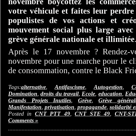
novembre boycottez les commerces
votre véhicule et faites leur perdre
populistes de vos actions et cré
mouvement social plus large avec 
grève générale nationale et illimitée
Après le 17 novembre ? Rendez-vo
novembre pour une marche pour le cli
de consommation, contre le Black Fri
Tags:
alternative
,
Antifascisme
,
Autogestion
,
C
Domination
,
droits du travail
,
Ecole
,
education
,
Educ
Grands Projets Inutiles
,
Grève
,
Grève général
Manifestation
,
privatisation
,
propagande
,
solidarité 
Posted in
CNT PTT 49
,
CNT STE 49
,
CNT-ST
Comments »