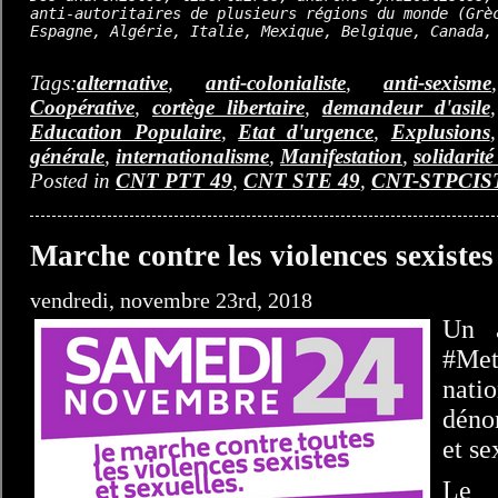
anti-autoritaires de plusieurs régions du monde (Grèc
Espagne, Algérie, Italie, Mexique, Belgique, Canada,
Tags:
alternative
,
anti-colonialiste
,
anti-sexisme
Coopérative
,
cortège libertaire
,
demandeur d'asile
Education Populaire
,
Etat d'urgence
,
Explusions
générale
,
internationalisme
,
Manifestation
,
solidarité
Posted in
CNT PTT 49
,
CNT STE 49
,
CNT-STPCIS
Marche contre les violences sexistes 
vendredi, novembre 23rd, 2018
Un 
#Me
nat
déno
et se
Le 