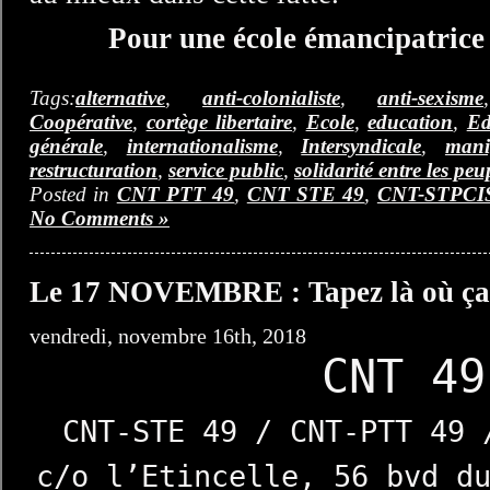
Pour une école émancipatrice
Tags:
alternative
,
anti-colonialiste
,
anti-sexisme
Coopérative
,
cortège libertaire
,
Ecole
,
education
,
Ed
générale
,
internationalisme
,
Intersyndicale
,
mani
restructuration
,
service public
,
solidarité entre les peu
Posted in
CNT PTT 49
,
CNT STE 49
,
CNT-STPCI
No Comments »
Le 17 NOVEMBRE : Tapez là où ça l
vendredi, novembre 16th, 2018
CNT 49
CNT-STE 49 / CNT-PTT 49 
c/o l’Etincelle, 56 bvd d