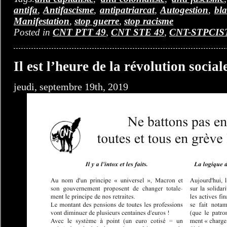
antifa
,
Antifascisme
,
antipatriarcat
,
Autogestion
,
bla
Manifestation
,
stop guerre
,
stop racisme
Posted in
CNT PTT 49
,
CNT STE 49
,
CNT-STPCIS
Il est l’heure de la révolution sociale
jeudi, septembre 19th, 2019