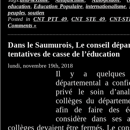
education
,
Education Populaire
,
internationalisme
,
peuples
,
soutien
Posted in
CNT PTT 49
,
CNT STE 49
,
CNT-ST
Comments »
Dans le Saumurois, Le conseil dépa
tentatives de casse de l’éducation
lundi, novembre 19th, 2018
Il y a quelques 
départemental a confi
privé le soin d’anal
collèges du départem
afin de faire des é
considère dans ses a
collèges devaient être fermés. Le con