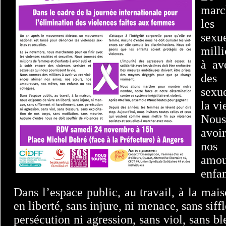
marc
les 
sexu
mill
à av
des 
sexu
la vi
Nous
avoi
nos 
amou
enfan
Dans l’espace public, au travail, à la mai
en liberté, sans injure, ni menace, sans sif
persécution ni agression, sans viol, sans bl