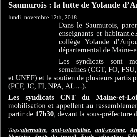
Saumurois : la lutte de Yolande d’
lundi, novembre 12th, 2018
Dans le Saumurois, parent
enseignants et habitant.e
collège Yolande d’Anjo
départemental de Maine-e
Les syndicats sont mob
semaines (CGT, FO, FS
et UNEF) et le soutien de plusieurs partis p
(PCF, JC, FI, NPA, AL…).
Les syndicats CNT du Maine-et-Loi
mobilisation et appellent au rassembleme
partir de
17h30
, devant la sous-préfecture
Tags:
alternative
,
anti-colonialiste
,
anti-sexisme
,
An
libertaire
,
droits du travail
,
Ecole
,
education
,
Edu